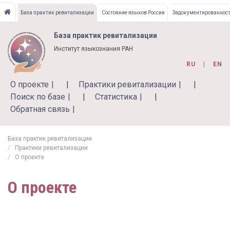
Перейти
База практик ревитализации
Состояние языков России
Задокументированност
к
основному
База практик ревитализации
содержанию
Институт языкознания РАН
RU
EN
О проекте
Практики ревитализации
Поиск по базе
Статистика
Обратная связь
База практик ревитализации
Практики ревитализации
О проекте
О проекте