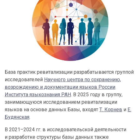
База практик ревитализации разрабатывается группой
исследователей
Научного центра по сохранению,
возрождению и документации языков России
Института языкознания РАН
. В 2025 году в группу,
занимающуюся исследованием ревитализации
языков на основе данных Базы, входят
Т. Корнев
и
Е.
Будянская
.
В 2021–2024 гг. в исследовательской деятельности
и разработке структуры базы данных также