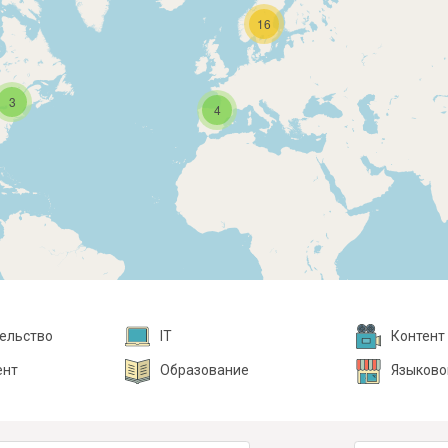
16
3
4
ельство
IT
Контент
ент
Образование
Языково