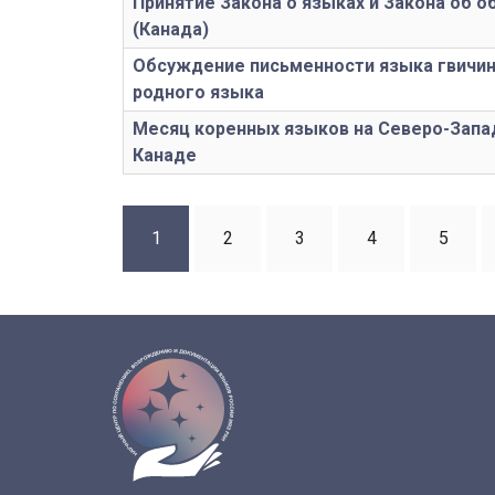
Принятие Закона о языках и Закона об о
(Канада)
Обсуждение письменности языка гвичин
родного языка
Месяц коренных языков на Северо-Запа
Канаде
Нумерация
Страница
1
Страница
2
Страница
3
Страница
4
Стран
5
страниц