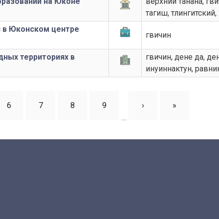
бразовании на Юконе
верхний танана, гви
тагиш, тлингитский
 в Юконском центре
гвичин
дных территориях в
гвичин, дене да, де
инуиннактун, равни
ица
Страница
6
Страница
7
Страница
8
Страница
9
Следующая
›
Последняя
»
…
страница
страница