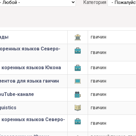
Категория
нады
гвичин
коренных языков Северо-
гвичин
ю коренных языков Юкона
гвичин
ентов для языка гвичин
гвичин
ouTube-канале
гвичин
uistics
гвичин
ю коренных языков Северо-
гвичин