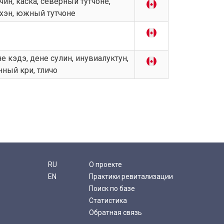
чин, каска, северный тутчоне,
, хэн, южный тутчоне
не кэдэ, дене сулин, инувиалуктун,
нный кри, тличо
RU
О проекте
EN
Практики ревитализации
Поиск по базе
Статистика
Обратная связь