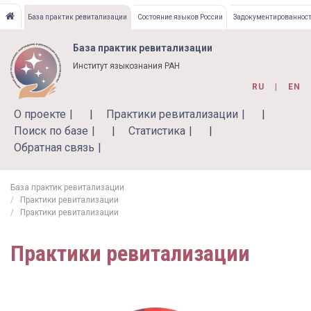
Перейти
База практик ревитализации
Состояние языков России
Задокументированност
к
основному
База практик ревитализации
содержанию
Институт языкознания РАН
RU
EN
О проекте
Практики ревитализации
Поиск по базе
Статистика
Обратная связь
База практик ревитализации
Практики ревитализации
Практики ревитализации
Практики ревитализации