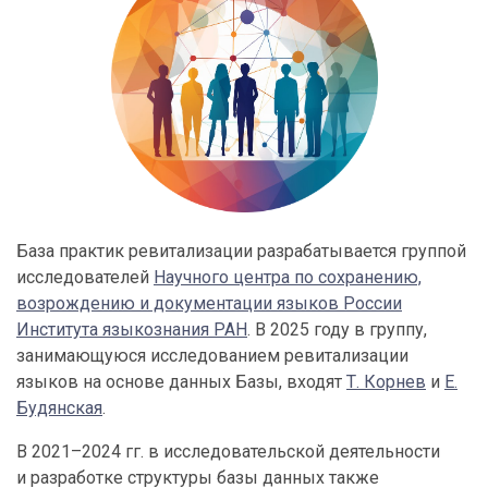
База практик ревитализации разрабатывается группой
исследователей
Научного центра по сохранению,
возрождению и документации языков России
Института языкознания РАН
. В 2025 году в группу,
занимающуюся исследованием ревитализации
языков на основе данных Базы, входят
Т. Корнев
и
Е.
Будянская
.
В 2021–2024 гг. в исследовательской деятельности
и разработке структуры базы данных также