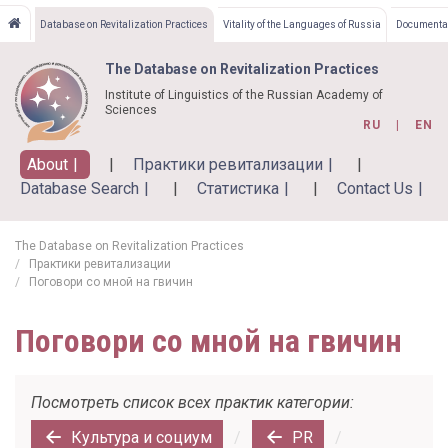
Skip
Database on Revitalization Practices
Vitality of the Languages of Russia
Documentat
to
main
The Database on Revitalization Practices
content
Institute of Linguistics of the Russian Academy of
Sciences
RU
EN
About
Практики ревитализации
Database Search
Статистика
Contact Us
The Database on Revitalization Practices
Практики ревитализации
Поговори со мной на гвичин
Поговори со мной на гвичин
Посмотреть список всех практик категории:
Культура и социум
/
PR
/