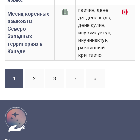
гвичин, дене
Месяц коренных
да, дене кэдэ,
языков на
дене сулин,
Северо-
инувиалуктун,
Западных
инуиннактун,
территориях в
равнинный
Канаде
кри, тличо
Pagination
Page
1
Page
2
Page
3
Next
›
Last
»
page
page