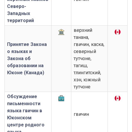
Северо-
Западных
территорий
верхний
танана,
Принятие Закона
гвичин, каска,
о языках и
северный
Закона об
тутчоне,
образовании на
тагиш,
Юконе (Канада)
тлингитский,
хэн, южный
тутчоне
Обсуждение
письменности
языка гвичин в
гвичин
Юконском
центре родного
языка