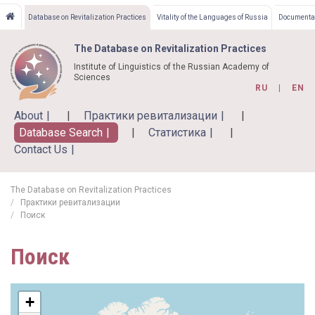
Skip
Database on Revitalization Practices
Vitality of the Languages of Russia
Documentat
to
main
The Database on Revitalization Practices
content
Institute of Linguistics of the Russian Academy of
Sciences
RU
EN
About
Практики ревитализации
Database Search
Статистика
Contact Us
The Database on Revitalization Practices
Практики ревитализации
Поиск
Поиск
+