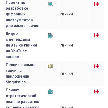
Проект по
разработке
цифровых
гвичин
инструментов
для языка гвичин
Видео
с легендами
на языке гвичин
гвичин
на YouTube-
канале
Песни на языке
гвичин в
гвичин
приложении
Singuistics
Принят
стратегический
план по развитию
коренных языков
гвичин