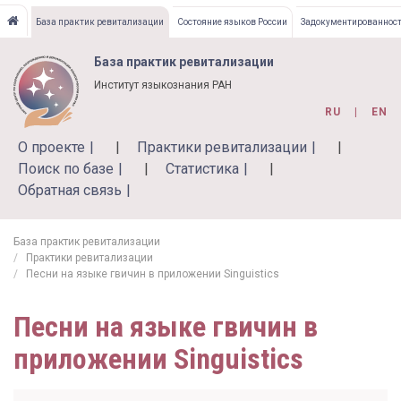
Перейти
База практик ревитализации
Состояние языков России
Задокументированност
к
основному
База практик ревитализации
содержанию
Институт языкознания РАН
RU
EN
О проекте
Практики ревитализации
Поиск по базе
Статистика
Обратная связь
База практик ревитализации
Практики ревитализации
Песни на языке гвичин в приложении Singuistics
Песни на языке гвичин в
приложении Singuistics